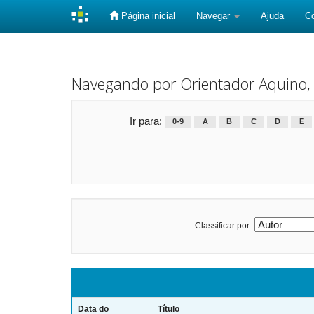
Página inicial
Navegar
Ajuda
C
Skip
navigation
Navegando por Orientador Aquino, 
Ir para:
0-9
A
B
C
D
E
Classificar por:
Data do
Título