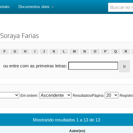
ontato
Documentos úteis
Soraya Farias
F
G
H
I
J
K
L
M
N
O
P
Q
R
ou entre com as primeiras letras:
Em ordem:
Resultados/Página
Registro
Mostrando resultados 1 a 13 de 13
Autor(es)