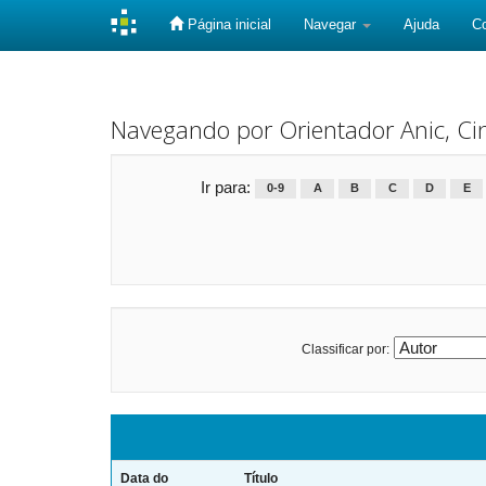
Página inicial
Navegar
Ajuda
C
Skip
navigation
Navegando por Orientador Anic, Cin
Ir para:
0-9
A
B
C
D
E
Classificar por:
Data do
Título