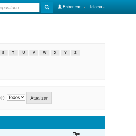
Entrar em:
Idioma
S
T
U
V
W
X
Y
Z
(s):
Tipo