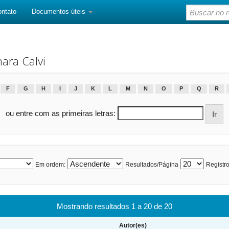
ontato
Documentos úteis
ara Calvi
F
G
H
I
J
K
L
M
N
O
P
Q
R
ou entre com as primeiras letras:
Em ordem:
Resultados/Página
Registro
Mostrando resultados 1 a 20 de 20
Autor(es)