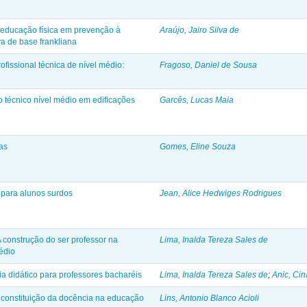
educação física em prevenção à
Araújo, Jairo Silva de
va de base frankliana
fissional técnica de nível médio:
Fragoso, Daniel de Sousa
o técnico nível médio em edificações
Garcês, Lucas Maia
as
Gomes, Eline Souza
 para alunos surdos
Jean, Alice Hedwiges Rodrigues
 construção do ser professor na
Lima, Inalda Tereza Sales de
édio
ia didático para professores bacharéis
Lima, Inalda Tereza Sales de
;
Anic, Cin
a constituição da docência na educação
Lins, Antonio Blanco Acioli