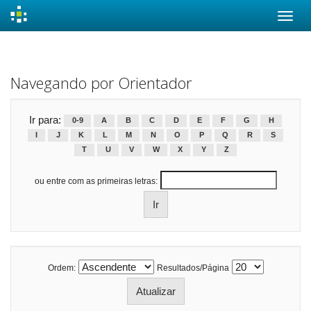
Skip
navigation
Navegando por Orientador
Ir para:
0-9
A
B
C
D
E
F
G
H
I
J
K
L
M
N
O
P
Q
R
S
T
U
V
W
X
Y
Z
ou entre com as primeiras letras:
Ordem:
Resultados/Página