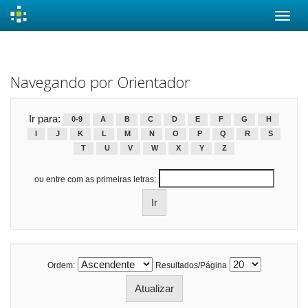
Skip
navigation
Navegando por Orientador
Ir para:
0-9
A
B
C
D
E
F
G
H
I
J
K
L
M
N
O
P
Q
R
S
T
U
V
W
X
Y
Z
ou entre com as primeiras letras:
Ordem:
Resultados/Página