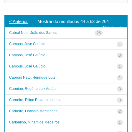
< Anterior
Mostrando resultados 44 a 63 de 264
Próximo >
Cabral Neto, João dos Santos
25
Campos, Jose Galucio
1
Campos, José Galúcio
3
Campus, José Galúcio
1
Caproni Neto, Henrique Luiz
1
Carminé, Rogério Luiz Araújo
3
Carneiro, Eltton Ricardo de Lima
3
Carneiro, Leandro Marcondes
2
Cartonilho, Miriam de Medeiros
1