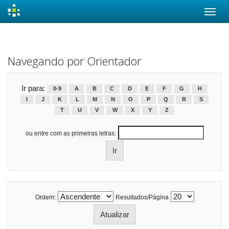
Skip
navigation
Navegando por Orientador
Ir para:
0-9
A
B
C
D
E
F
G
H
I
J
K
L
M
N
O
P
Q
R
S
T
U
V
W
X
Y
Z
ou entre com as primeiras letras:
Ordem:
Resultados/Página