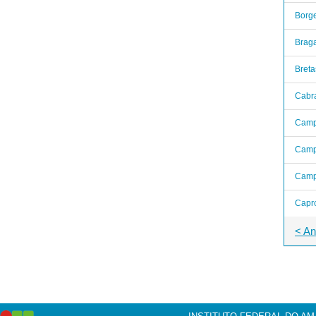
Borge
Braga
Breta
Cabra
Camp
Camp
Camp
Capro
< An