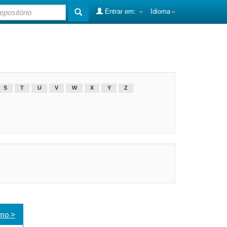
Entrar em:
Idioma
S
T
U
V
W
X
Y
Z
mo >