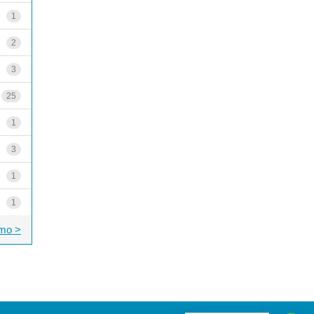
1
2
3
25
1
3
1
1
mo >