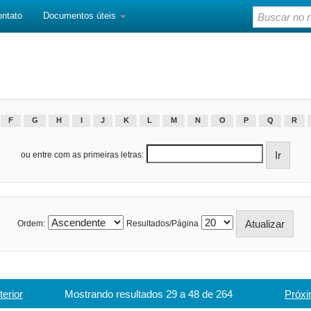
ontato
Documentos úteis
F
G
H
I
J
K
L
M
N
O
P
Q
R
ou entre com as primeiras letras:
Ordem:
Resultados/Página
terior
Mostrando resultados 29 a 48 de 264
Próxi