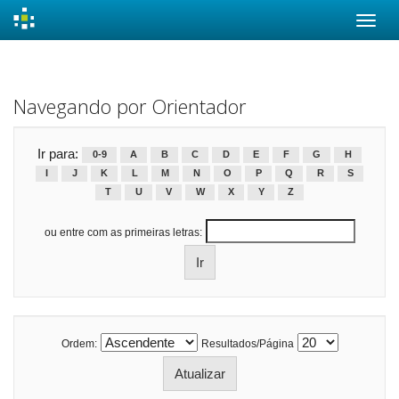
Skip
navigation
Navegando por Orientador
Ir para:
0-9
A
B
C
D
E
F
G
H
I
J
K
L
M
N
O
P
Q
R
S
T
U
V
W
X
Y
Z
ou entre com as primeiras letras:
Ordem:
Resultados/Página